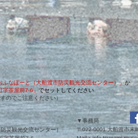
おふなぽーと（大船渡市防災観光交流センター）
」
か
字茶屋前7-6」
で
セットしてください
ですのでご注意ください）
▼
事務局
〒022-0001 大船渡
市防災観光交流センター）