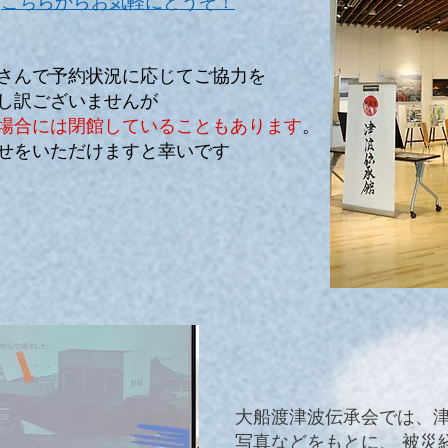
：
こちらからお気軽にどうぞ！
さんで予約状況に応じてご協力を
し訳ございませんが
場合には閉館していることもあります
。
せをいただけますと幸いです
大船渡津波伝承会では、
写真などをもとに、 被災