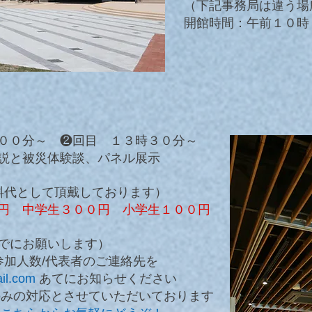
​（下記事務局は違う
開館時間：午前１０時
００分～ ❷回目 １３時３０分～
説と被災体験談、パネル展示
資料代として頂戴しております）
円 中学生３００円 小学生１００円
でにお願いします）
参加人数/代表者のご連絡先を
il.com
あてにお知らせください
みの対応とさせていただいております