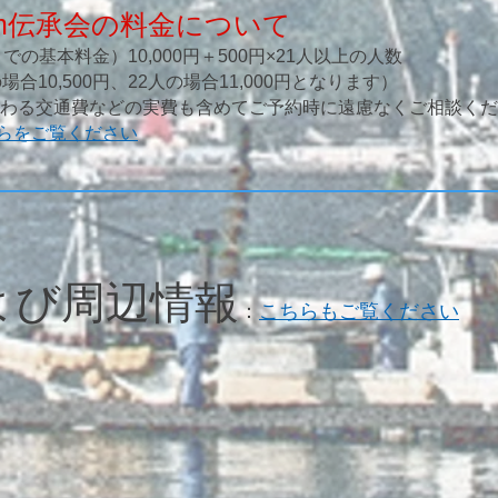
om伝承会の料金について
での基本料金）10,000円＋500円×21人以上の人数
円、22人の場合11,000円となります）
に関わる交通費などの実費も含めてご予約時に遠慮なくご相談く
らをご覧ください
よび周辺情報
：
こちらもご覧ください