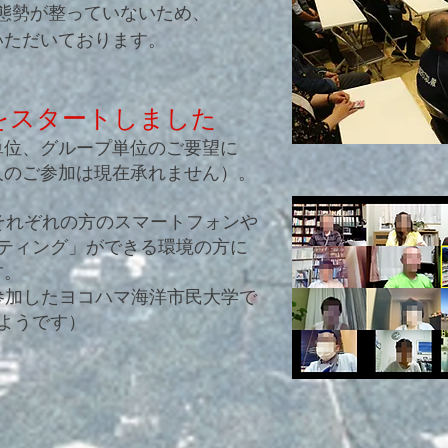
態勢が整っていないため、
ただいております。
会をスタートしました
位、グループ単位のご要望に
のご参加は現在承れません）。
それぞれの方のスマートフォンや
ーティング」ができる環境の方に
す。
が参加したヨコハマ海洋市民大学で
ようです）