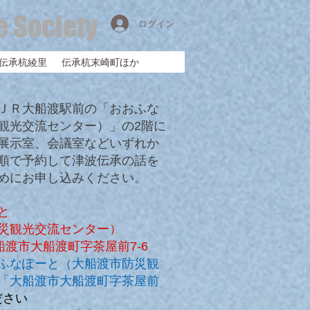
e Society
ログイン
伝承杭綾里
伝承杭末崎町ほか
ＪＲ大船渡駅前の「おおふな
観光交流センター）」の2階に
展示室、会議室などいずれか
順で予約して津波伝承の話を
めにお申し込みください。
と
災観光交流センター
）
船渡市大船渡町字茶屋前7-6
ふなぽーと（大船渡市防災観
「大船渡市大船渡町字茶屋前
ださい