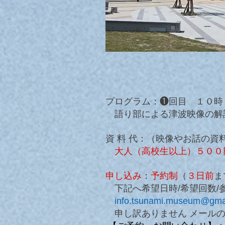
プログラム：❶回目 １０時
語り部による津波映像の解
資 料 代：（映像やお話の
大人（高校生以上）５００
申し込み
：
予約制
（
３日前
ま
下記へ希望日時/希望回数/
info.tsunami.museum@gma
申し訳ありません メールの