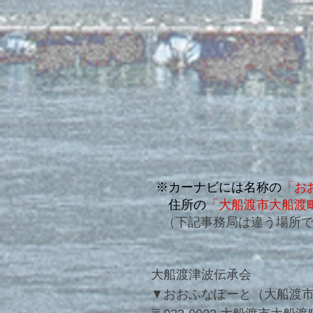
※カーナビには名称の
「
お
住所の
「
大船渡市大船渡町
（下記事務局は違う場所
大船渡津波伝承会
▼
おおふなぽーと（大船渡