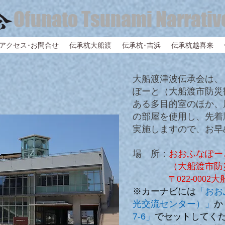
Ofunato Tsunami Narrativ
アクセス･お問合せ
伝承杭大船渡
伝承杭･吉浜
伝承杭越喜来
大船渡津波伝承会は、
ぽーと（大船渡市防災
ある多目的室のほか、
の部屋を使用し、先着
ので、お早
実施します
場 所：
おおふなぽー
（
大船渡市防
大
〒022-0002
※カーナビには
「おお
光交流センター）」
か
7-6」
でセットしてく