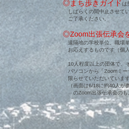
◎まち歩きガイド
は
しばらくの間中止させてい
ご了承ください。
◎Zoom出張伝承
遠隔地の学校単位、職場単
お応えするものです（個人
10人程度以上の団体で、
パソコンから「Zoomミ
限らせていただいていま
（画面は6/18に約40人
のZoom出張伝承会のも