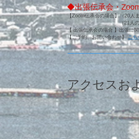
◆出張伝承会・Zo
【Zoom伝承会の場合】（20人ま
（21人の場合10,500
【 出張伝承会の場合 】出張
【ご予約、お問い合わせ】
こち
アクセスお