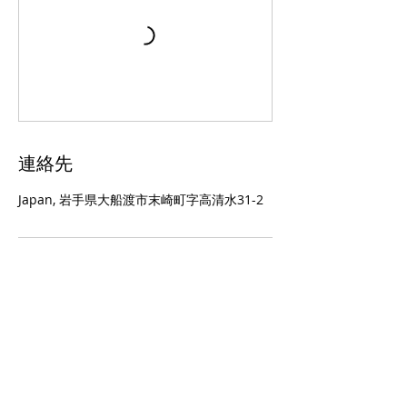
連絡先
Japan, 岩手県大船渡市末崎町字高清水31-2
大船渡津波伝承会
▼
おおふなぽーと（大船渡市防災