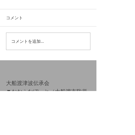
コメント
コメントを追加…
大船渡津波伝承会
▼
おおふなぽーと（大船渡市防災
観光交流センター）
〒022-0002 大船渡市大船渡町字茶
屋前7-6
Copyright ​© 2023 Ofunato Tsunam
i
Narrative Society All Rights Reserved.