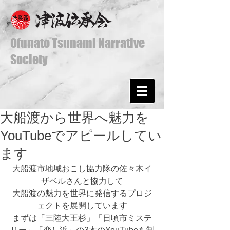
Ofunato Tsunami Narrative
Society
大船渡から世界へ魅力を
YouTubeでアピールしてい
ます
大船渡市地域おこし協力隊の佐々木イ
ザベルさんと協力して
大船渡の魅力を世界に発信するプロジ
ェクトを展開しています
まずは「三陸大王杉」「日頃市ミステ