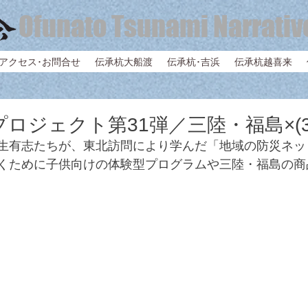
Ofunato Tsunami Narrativ
アクセス･お問合せ
伝承杭大船渡
伝承杭･吉浜
伝承杭越喜来
ロジェクト第31弾／三陸・福島×(3.
生有志たちが、東北訪問により学んだ「地域の防災ネッ
くために子供向けの体験型プログラムや三陸・福島の商