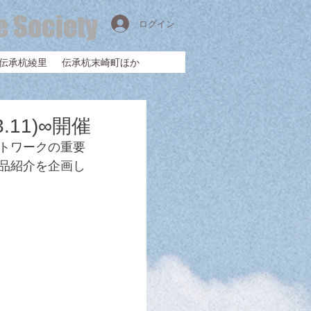
e Society
ログイン
伝承杭綾里
伝承杭末崎町ほか
11)∞開催
トワークの重要
品紹介を企画し