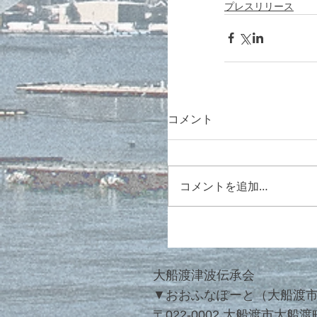
プレスリリース
コメント
コメントを追加…
大船渡津波伝承会
▼
おおふなぽーと（大船渡
〒022-0002 大船渡市大船渡