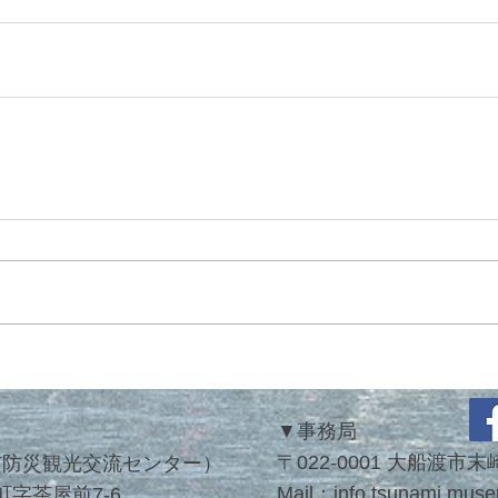
▼
事務局
〒022-0001 大船渡
市防災観光交流センター）
Mail：
info.tsunami.mu
町字茶屋前7-6