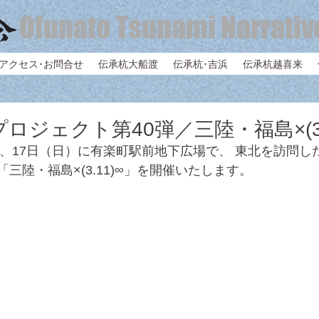
Ofunato Tsunami Narrativ
アクセス･お問合せ
伝承杭大船渡
伝承杭･吉浜
伝承杭越喜来
ロジェクト第40弾／三陸・福島×(3.
土）、17日（日）に有楽町駅前地下広場で、 東北を訪問
三陸・福島×(3.11)∞」を開催いたします。