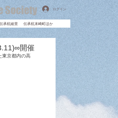
e Society
ログイン
伝承杭綾里
伝承杭末崎町ほか
11)∞開催
した東京都内の高