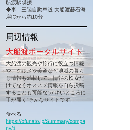
船渡駅隣接
◆車：三陸自動車道 大船渡碁石海
岸ICから約10分
周辺情報
大船渡ポータルサイト
大船渡の観光や旅行に役立つ情報
や、グルメや美容など地域の暮ら
し情報も満載して、情報の検索だ
けでなくオススメ情報を自ら投稿
することも可能な“かゆいところに
手が届く”そんなサイトです。
食べる
https://ofunato.jp/Summary/compa
ny/1