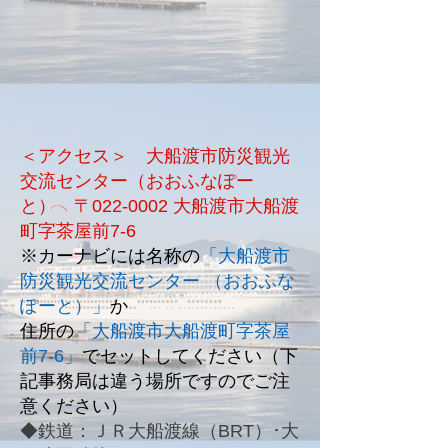
＜アクセス＞
大船渡市防災観光
交流センター（おおふなぽー
と）
〒022-0002 大船渡市大船渡
町字茶屋前7-6
※カーナビには名称の
「
大船渡市
防災観光交流センター （おおふな
ぽーと）
」
か
住所の
「大船渡市大船渡町字茶屋
前7-6」
で
セットしてください
（下
記事務局は違う場所ですのでご注
意ください）
◆鉄道：ＪＲ大船渡線（BRT）･大