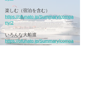
楽しむ（宿泊を含む）
https://ofunato.jp/Summary/compa
ny/2
いろんな大船渡
https://ofunato.jp/Summary/compa
ny/5
大船渡津波伝承会
▼
おおふなぽーと（大船渡市防災
観光交流センター）
〒022-0002 大船渡市大船渡町字茶
屋前7-6
Copyright ​© 2023 Ofunato Tsunam
i