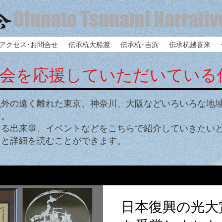
Ofunato Tsunami Narrativ
アクセス･お問合せ
伝承杭大船渡
伝承杭･吉浜
伝承杭越喜来
承会を応援していただいている
以外の遠く離れた東京、神奈川、大阪などいろいろな地
す。
する出来事、イベントなどをこちらで紹介していきたい
ると詳細を読むことができます。
日本復興の光大