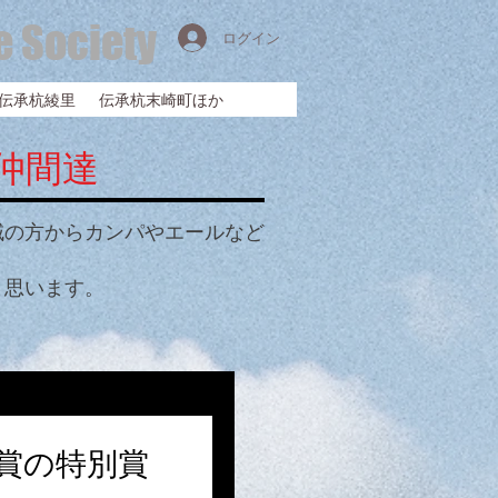
e Society
ログイン
伝承杭綾里
伝承杭末崎町ほか
仲間達
域の方からカンパやエールなど
と思います。
賞の特別賞