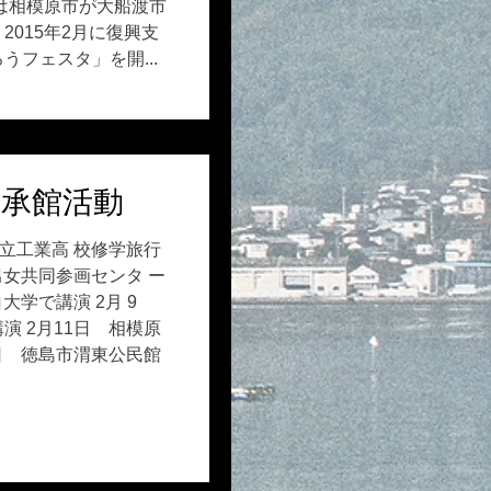
は相模原市が大船渡市
015年2月に復興支
フェスタ」を開...
伝承館活動
県立工業高 校修学旅行
男女共同参画センタ ー
で講演 2月 9
相模原
0日 徳島市渭東公民館