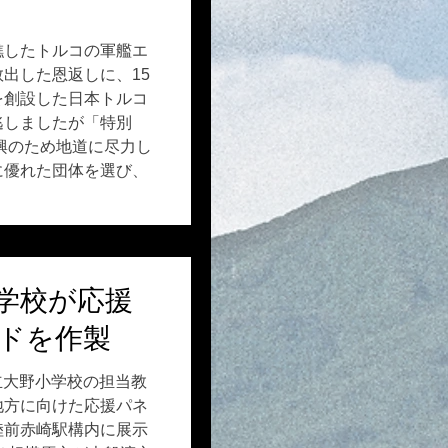
礁したトルコの軍艦エ
出した恩返しに、15
を創設した日本トルコ
逃しましたが「特別
興のため地道に尽力し
に優れた団体を選び、
学校が応援
ドを作製
市立大野小学校の担当教
地方に向けた応援パネ
陸前赤崎駅構内に展示