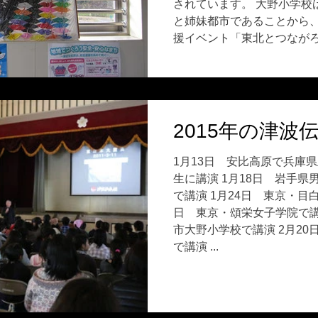
されています。 大野小学校
と姉妹都市であることから、2
援イベント「東北とつながろう
2015年の津波
1月13日 安比高原で兵庫
生に講演 1月18日 岩手県
で講演 1月24日 東京・目白大学
日 東京・頌栄女子学院で講演 2月11日 
市大野小学校で講演 2月2
で講演 ...