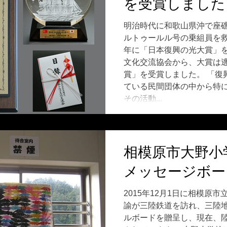
を受賞しました
明治時代に和歌山県沖で座
ルトゥールル号の乗組員を救
年に「日本復興の光大賞」
文化交流協会から、大賞は
賞」を受賞しました。 「復
ている民間団体の中から特
その活動...
相模原市大野小
メッセージボー
2015年12月1日に相模原
諭が三陸鉄道を訪れ、三陸
ルボードを贈呈し、現在、