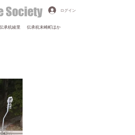
e Society
ログイン
伝承杭綾里
伝承杭末崎町ほか