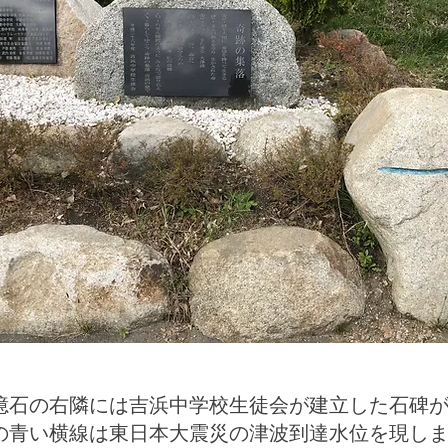
憶石の右隣には吉浜中学校生徒会が建立した石碑
石の青い横線は東日本大震災の津波到達水位を現し