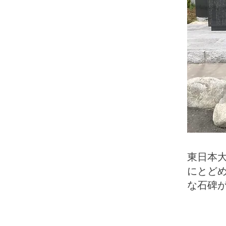
東日本
にとど
な石碑が