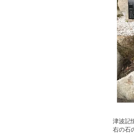
津波記
​右の