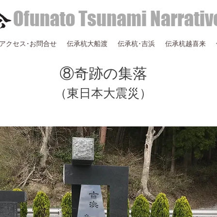
Ofunato Tsunami Narrativ
アクセス･お問合せ
伝承杭大船渡
伝承杭･吉浜
伝承杭越喜来
⑧奇跡の集落
​（東日本大震災）