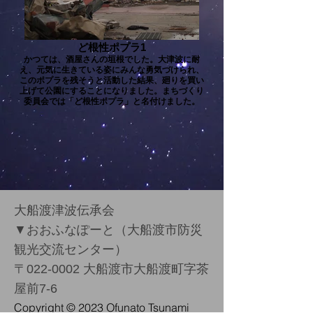
ど根性ポプラ1
かつては、酒屋さんの垣根でした。大津波に耐
え、元気に生きている姿にみんな勇気づけられ、
このポプラを残そうと活動した結果、廻りを買い
上げて公園にすることになりました。まちづくり
委員会では「ど根性ポプラ」と名付けました。
大船渡津波伝承会
▼
おおふなぽーと（大船渡市防災
観光交流センター）
〒022-0002 大船渡市大船渡町字茶
屋前7-6
Copyright ​© 2023 Ofunato Tsunam
i