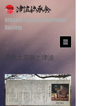
Ofunato Tsunami Narrative
Society
​②郷土芸能と津波