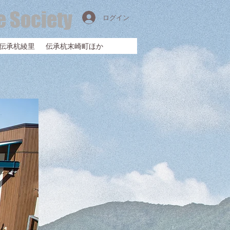
e Society
ログイン
伝承杭綾里
伝承杭末崎町ほか