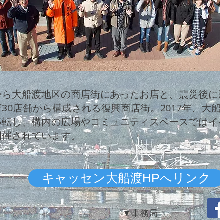
から大船渡地区の商店街にあったお店と、震災後に
30店舗から構成される復興商店街。2017年、大
移転し、構内の広場やコミュニティスペースではイ
開催されています。
キャッセン大船渡HPへリンク
▼
事務局