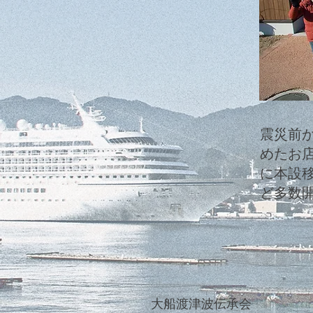
震災前
めたお店
に本設
ど多数
大船渡津波伝承会