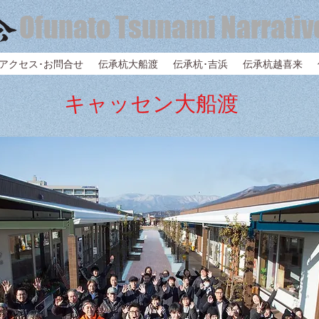
Ofunato Tsunami Narrativ
アクセス･お問合せ
伝承杭大船渡
伝承杭･吉浜
伝承杭越喜来
​キャッセン大船渡