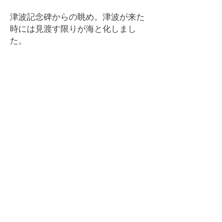
​津波記念碑からの眺め。津波が来た
時には見渡す限りが海と化しまし
た。
大船渡津波伝承会
▼
おおふなぽーと（大船渡市防災
観光交流センター）
〒022-0002 大船渡市大船渡町字茶
屋前7-6
Copyright ​© 2023 Ofunato Tsunam
i
Narrative Society All Rights Reserved.
▼
事務局