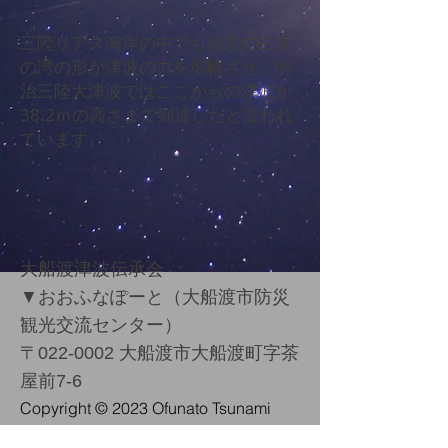
​三陸リアス海岸の中でも綾里の白浜
の湾の形が津波の力を増幅させ、明
治三陸大津波ではここからの津波が
38.2ｍの高さまで到達したと言われ
ています。
大船渡津波伝承会
▼
おおふなぽーと（大船渡市防災
観光交流センター）
〒022-0002 大船渡市大船渡町字茶
屋前7-6
Copyright ​© 2023 Ofunato Tsunam
i
Narrative Society All Rights Reserved.