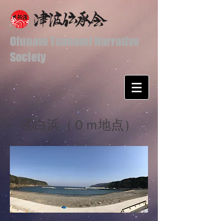
Ofunato Tsunami Narrative
Society
​④白浜（０ｍ地点）