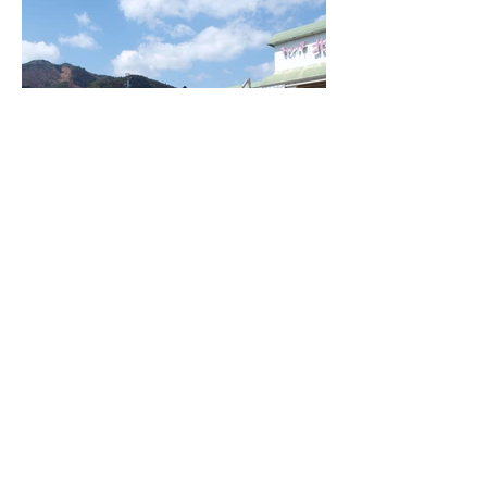
大船渡津波伝承会
▼
おおふなぽーと（大船渡市防災
観光交流センター）
〒022-0002 大船渡市大船渡町字茶
屋前7-6