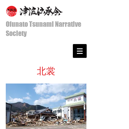
Ofunato Tsunami Narrative
Society
​北裳