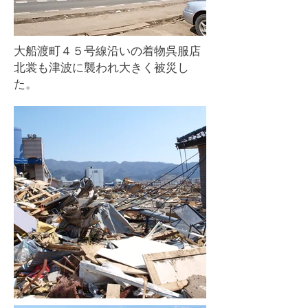
大船渡町４５号線沿いの着物呉服店
北裳も津波に襲われ大きく被災し
た。