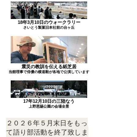
18年3月10日のウォークラリー
さいとう製菓旧本社前の台ヶ丘
震災の教訓を伝える紙芝居
当館理事で俳優の横道毅が各地で公演しています
17年12月10日の三陸なう
上野恩賜公園の会場全景
​２０２６年５月末日をもっ
て語り部活動を終了致しま