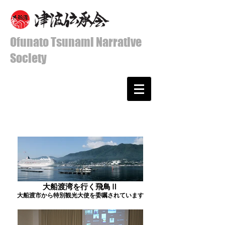
Ofunato Tsunami Narrative
Society
大船渡湾を行く飛鳥Ⅱ
大船渡市から特別観光大使を委嘱されています