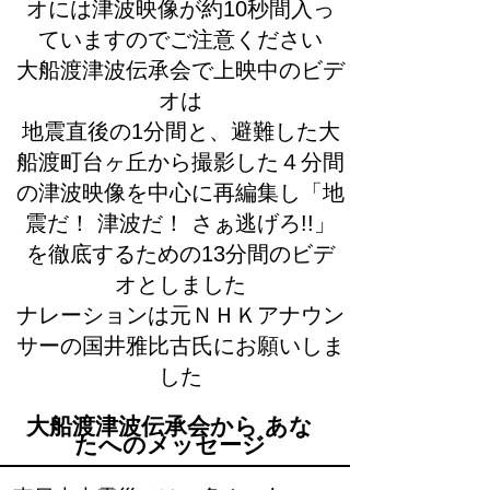
オには津波映像が約10秒間入っ
ていますのでご注意ください
大船渡津波伝承会で上映中のビデ
オは
地震直後の1分間と、避難した大
船渡町台ヶ丘から撮影した４分間
の津波映像を中心に再編集し「地
震だ！ 津波だ！ さぁ逃げろ!!」
を徹底するための13分間のビデ
オとしました
ナレーションは元ＮＨＫアナウン
サーの国井雅比古氏にお願いしま
した
大船渡津波伝承会から あな
たへのメッセージ