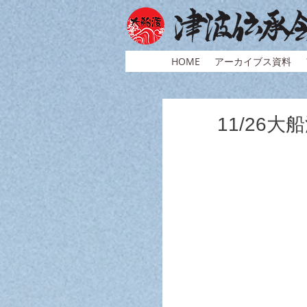
HOME
アーカイブス資料
11/26